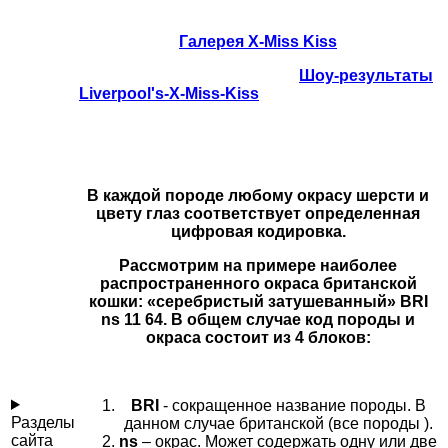
Галерея X-Miss Kiss
Шоу-результаты
Liverpool's-X-Miss-Kiss
В каждой породе любому окрасу шерсти и
цвету глаз соответствует определенная
цифровая кодировка.
Рассмотрим на примере наиболее
распространенного окраса британской
кошки: «серебристый затушеванный»
BRI
ns 11 64
. В общем случае код породы и
окраса состоит из 4 блоков:
BRI
- сокращенное название породы. В
Разделы
данном случае британской (все породы ).
сайта
ns
– окрас. Может содержать одну или две