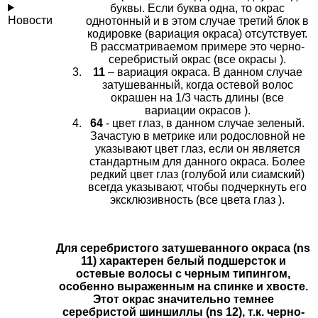
буквы. Если буква одна, то окрас
Новости
однотонный и в этом случае третий блок в
кодировке (вариация окраса) отсутствует.
В рассматриваемом примере это черно-
серебристый окрас (все окрасы ).
11
– вариация окраса. В данном случае
затушеванный, когда остевой волос
окрашен на 1/3 часть длины (все
вариации окрасов ).
64
- цвет глаз, в данном случае зеленый.
Зачастую в метрике или родословной не
указывают цвет глаз, если он является
стандартным для данного окраса. Более
редкий цвет глаз (голубой или сиамский)
всегда указывают, чтобы подчеркнуть его
эксклюзивность (все цвета глаз ).
Для серебристого затушеванного окраса (ns
11) характерен белый подшерсток и
остевые волосы с черным типингом,
особенно выраженным на спинке и хвосте.
Этот окрас значительно темнее
серебристой шиншиллы (ns 12), т.к. черно-