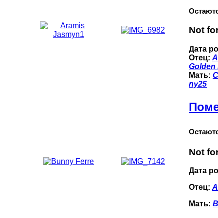
Остаютс
Not fo
Дата р
Отец:
A
Golden
Мать:
С
ny25
Поме
Остаютс
Not fo
Дата р
Отец:
A
Мать:
B