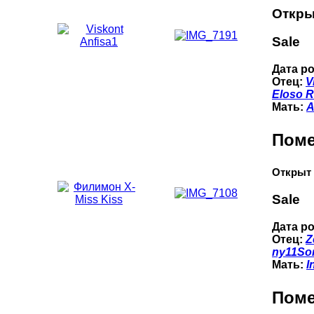
Откры
Sale
Дата р
Отец:
V
Eloso 
Мать:
A
Поме
Открыт 
Sale
Дата р
Отец:
Z
ny11
So
Мать:
I
Поме