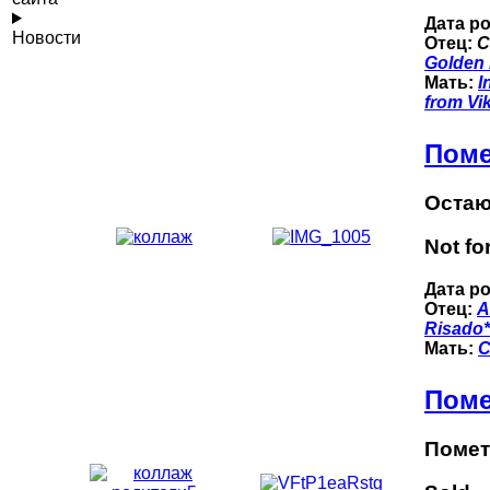
Дата р
Новости
Отец:
С
Golden
Мать:
I
from Vik
Поме
Оcтаю
Not fo
Дата р
Отец:
A
Risado
Мать:
С
Поме
Помет