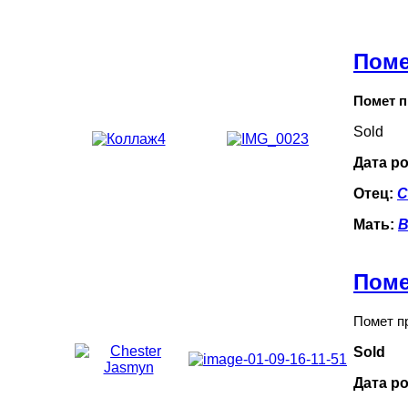
Поме
Помет 
Sold
Дата ро
Отец:
C
Мать:
B
Поме
Помет п
Sold
Дата р