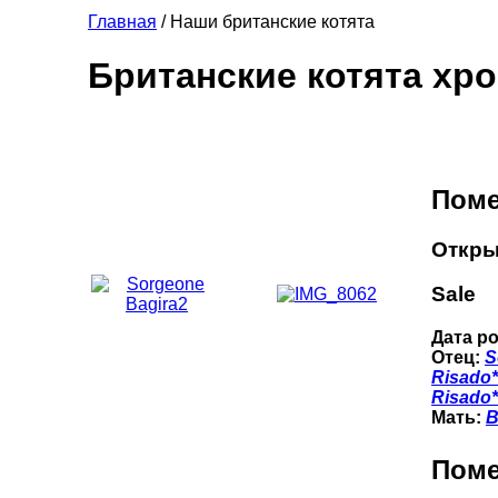
Главная
/ Наши британские котята
Британские котята хр
Поме
Откры
Sale
Дата р
Отец:
S
Risado
Risado
Мать:
B
Поме