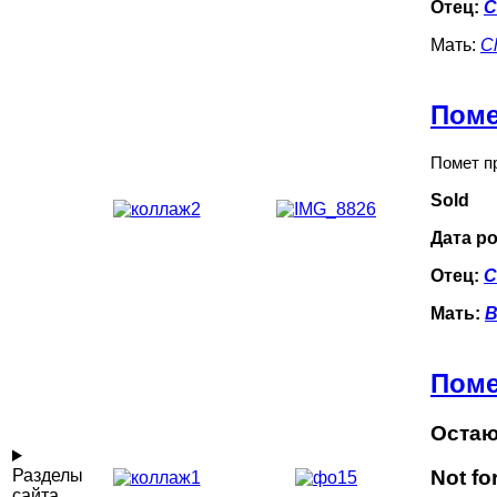
Отец:
C
Мать:
Сh
Поме
Помет п
Sold
Дата р
Отец:
С
Мать:
B
Поме
Остаю
Разделы
Not fo
сайта