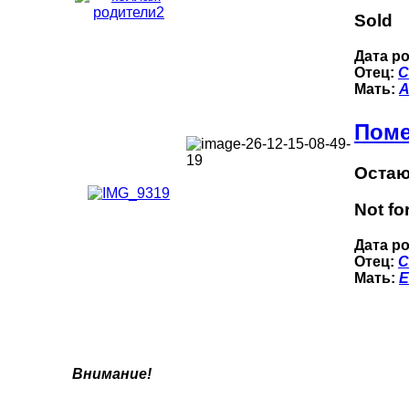
Sold
Дата р
Отец:
C
Мать:
A
Поме
Остаю
Not fo
Дата р
Отец:
C
Мать:
E
Внимание!