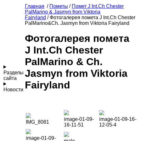
Главная
/
Пометы
/
Помет J Int.Ch Chester
PalMarino & Jasmyn from Viktoria
Fairyland
/ Фотогалерея помета J Int.Ch Chester
PalMarino&Ch. Jasmyn from Viktoria Fairyland
Фотогалерея помета
J Int.Ch Chester
PalMarino & Ch.
Jasmyn from Viktoria
Разделы
сайта
Fairyland
Новости
image-01-09-
image-01-09-16-
IMG_8081
16-11-51
12-05-4
image-01-09-
male