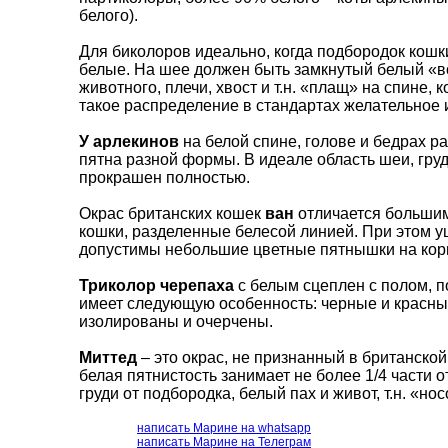
белого).
Для биколоров идеально, когда подбородок кошки
белые. На шее должен быть замкнутый белый «в
животного, плечи, хвост и т.н. «плащ» на спине
такое распределение в стандартах желательное 
У арлекинов
на белой спине, голове и бедрах 
пятна разной формы. В идеале область шеи, гру
прокрашен полностью.
Окрас британских кошек
ван
отличается большим
кошки, разделенные белесой линией. При этом у
допустимы небольшие цветные пятнышки на корп
Триколор черепаха
с белым сцеплен с полом, п
имеет следующую особенность: черные и красные
изолированы и очерчены.
Миттед
– это окрас, не признанный в британской
белая пятнистость занимает не более 1/4 части 
груди от подбородка, белый пах и живот, т.н. «но
написать Марине на whatsapp
написать Марине на Телеграм