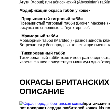
Агути (Agouti) или абиссинский (Abyssinian) таб
Модификации окраса табби у кошек
Прерывистый тигровый табби
Прерывистый тигровый табби (Broken Mackerel) -
рисунка не сплошные, а "пунктирные".
Мраморный табби
Мраморный табби (Marbled ) - разновидность кл
Встречается у беспородных кошек и при смешен
Тиккированный табби
Тиккированный табби тоже имеет разновидность, 
хвосте. На шее присутствует минимум одно "оже
ОКРАСЫ БРИТАНСКИХ
ОПИСАНИЕ
Британские п
лет покоряют сердца любителей кошек. Их по