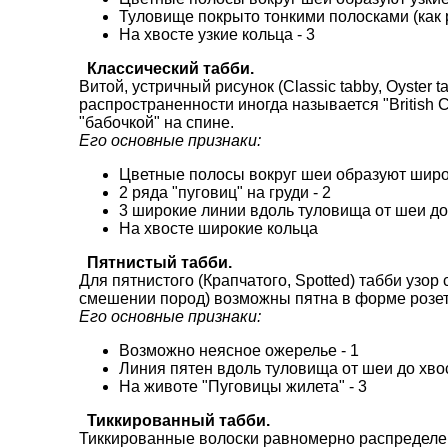
Туловище покрыто тонкими полосками (как р
На хвосте узкие кольца - 3
Классический табби.
Витой, устричный рисунок (Classic tabby, Oyster t
распространенности иногда называется "British Ca
"бабочкой" на спине.
Его основные признаки:
Цветные полосы вокруг шеи образуют широк
2 ряда "пуговиц" на груди - 2
3 широкие линии вдоль туловища от шеи до
На хвосте широкие кольца
Пятнистый табби.
Для пятнистого (Крапчатого, Spotted) табби узо
смешении пород) возможны пятна в форме розет
Его основные признаки:
Возможно неясное ожерелье - 1
Линия пятен вдоль туловища от шеи до хвос
На животе "Пуговицы жилета" - 3
Тиккированный табби.
Тиккированные волоски равномерно распределен