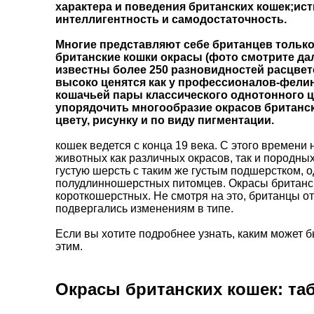
характера и поведения британских кошек;ис
интеллигентность и самодостаточность.
Многие представляют себе британцев только 
британские кошки окрасы (фото смотрите да
известны более 250 разновидностей расцвето
высоко ценятся как у профессионалов-фелин
кошачьей пары классического однотонного ц
упорядочить многообразие окрасов британск
цвету, рисунку и по виду пигментации.
кошек ведется с конца 19 века. С этого времен
животных как различных окрасов, так и породных
густую шерсть с таким же густым подшерстком, 
полудлинношерстных питомцев. Окрасы британск
короткошерстных. Не смотря на это, британцы о
подвергались изменениям в типе.
Если вы хотите подробнее узнать, каким может б
этим.
Окрасы британских кошек: та