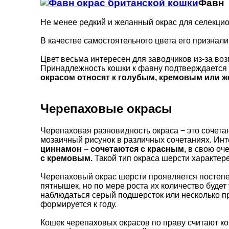
Фавн
Не менее редкий и желанный окрас для селекци
В качестве самостоятельного цвета его признали 
Цвет весьма интересен для заводчиков из-за в
Принадлежность кошки к фавну подтверждается
окрасом относят к голубым, кремовым или 
Черепаховые окрасы
Черепаховая разновидность окраса − это сочета
мозаичный рисунок в различных сочетаниях. И
циннамон − сочетаются с красным
, в свою о
с кремовым.
Такой тип окраса шерсти характере
Черепаховый окрас шерсти проявляется постепе
пятнышек, но по мере роста их количество будет
наблюдаться серый подшерсток или несколько п
формируется к году.
Кошек черепаховых окрасов по праву считают кор