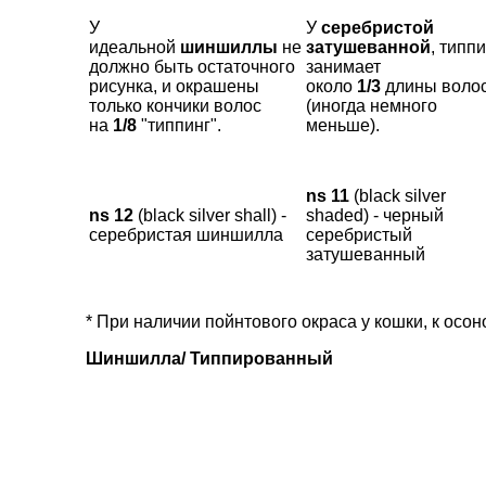
У
У
серебристой
идеальной
шиншиллы
не
затушеванной
, типп
должно быть остаточного
занимает
рисунка, и окрашены
около
1/3
длины воло
только кончики волос
(иногда немного
на
1/8
"типпинг".
меньше).
ns 11
(black silver
ns 12
(black silver shall) -
shaded) - черный
серебристая шиншилла
серебристый
затушеванный
* При наличии пойнтового окраса у кошки, к ос
Шиншилла/ Типпированный