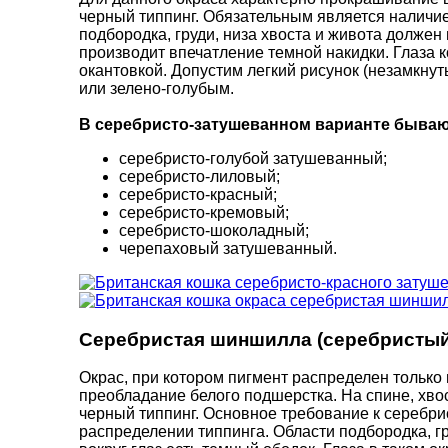
черный типпинг. Обязательным является наличие 
подбородка, груди, низа хвоста и живота должен
производит впечатление темной накидки. Глаза к
окантовкой. Допустим легкий рисунок (незамкнуты
или зелено-голубым.
В серебристо-затушеванном варианте быва
серебристо-голубой затушеванный;
серебристо-лиловый;
серебристо-красный;
серебристо-кремовый;
серебристо-шоколадный;
черепаховый затушеванный.
Серебристая шиншилла (серебристы
Окрас, при котором пигмент распределен только н
преобладание белого подшерстка. На спине, хвос
черный типпинг. Основное требование к сереб
распределении типпинга. Области подбородка, гру