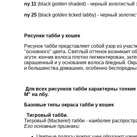
ny 11
(black golden shaded) - черный золотистый
ny 25
(black golden ticked tabby) - черный золот
Рисунки табби у кошек
Рисунок табби представляет собой узор из участ
"основного" цвета. Светлый оттенок возникает о
агути: кончик волоса плотно пигментирован, зат
окрашенный и у основания волоса бледный. Окра
и большинства домашних, особенно беспородны
Для всех рисунков табби характерны тонкие 
М" на лбу.
Базовые типы окраса табби у кошек
Тигровый табби.
Тигровый (Mackerel) табби - наиболее распростр
Его основные признаки:
Цветные полосы вокруг шеи образуют узкие 