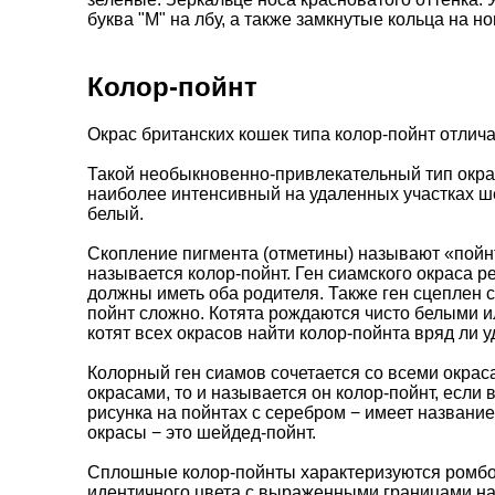
буква "М" на лбу, а также замкнутые кольца на н
Колор-пойнт
Окрас британских кошек типа колор-пойнт отли
Такой необыкновенно-привлекательный тип окра
наиболее интенсивный на удаленных участках шер
белый.
Скопление пигмента (отметины) называют «пойн
называется колор-пойнт. Ген сиамского окраса р
должны иметь оба родителя. Также ген сцеплен с
пойнт сложно. Котята рождаются чисто белыми и
котят всех окрасов найти колор-пойнта вряд ли
Колорный ген сиамов сочетается со всеми окрас
окрасами, то и называется он колор-пойнт, если 
рисунка на пойнтах с серебром − имеет названи
окрасы − это шейдед-пойнт.
Сплошные колор-пойнты характеризуются ромбо
идентичного цвета с выраженными границами на 