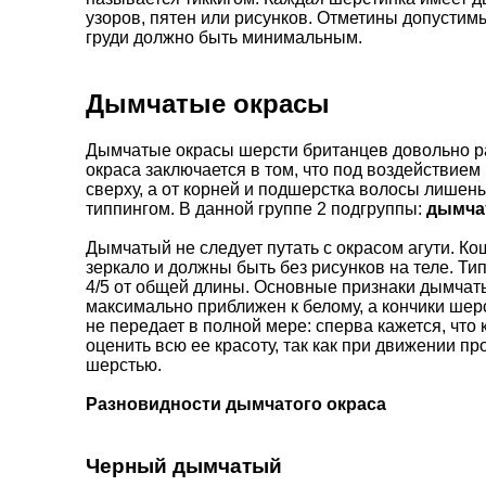
узоров, пятен или рисунков. Отметины допустим
груди должно быть минимальным.
Дымчатые окрасы
Дымчатые окрасы шерсти британцев довольно р
окраса заключается в том, что под воздействие
сверху, а от корней и подшерстка волосы лишен
типпингом. В данной группе 2 подгруппы:
дымча
Дымчатый не следует путать с окрасом агути. К
зеркало и должны быть без рисунков на теле. Ти
4/5 от общей длины. Основные признаки дымчат
максимально приближен к белому, а кончики шер
не передает в полной мере: сперва кажется, что
оценить всю ее красоту, так как при движении п
шерстью.
Разновидности дымчатого окраса
Черный дымчатый