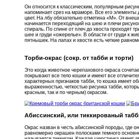
Он относится к классическим, популярным рисунк
напоминает срез на мраморе. Все его элементы
цвет. На лбу обязательно отметина «М». От внешн
начинается переходящий на шею и плечи рисунок
спираль. По спине от плеч до хвоста проходят 
шее и груди «ожерелье». В области от груди к 
пятнышек. На лапах и хвосте есть четкие равно
Торби-окрас (сокр. от табби и торти)
Это когда животное черепахового окраса сочетае
покрывают все тело кошки и имеют все отличите
характерных признаков табби, то кошка имеет о
выраженностью, четкостью рисунка табби, котор
красным, так и по черным) окрасом.
Абиссинский, или тиккированый табб
Окрас назван в честь абиссинской породы, где 
равномерно окрашен полосками темного основног
называется тиккигом. Каждая шерстинка имеет д