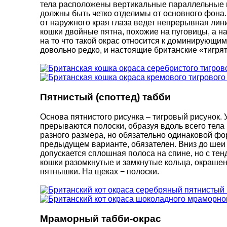
тела расположены вертикальные параллельные по
должны быть четко отделимы от основного фона. 
от наружного края глаза ведет непрерывная лини
кошки двойные пятна, похожие на пуговицы, а н
на то что такой окрас относится к доминирующим
довольно редко, и настоящие британские «тигря
Пятнистый (споттед) табби
Основа пятнистого рисунка – тигровый рисунок.
прерываются полоски, образуя вдоль всего тела 
разного размера, но обязательно одинаковой фо
предыдущем варианте, обязателен. Вниз до шеи 
допускается сплошная полоса на спине, но с тен
кошки разомкнутые и замкнутые кольца, окрашенн
пятнышки. На щеках − полоски.
Мраморный табби-окрас