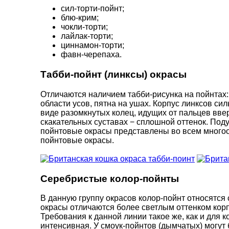
сил-торти-пойнт;
блю-крим;
чокли-торти;
лайлак-торти;
циннамон-торти;
фавн-черепаха.
Табби-пойнт (линксы) окрасы
Отличаются наличием табби-рисунка на пойнтах: 
области усов, пятна на ушах. Корпус линксов сил
виде разомкнутых колец, идущих от пальцев ввер
скакательных суставах − сплошной оттенок. Поду
пойнтовые окрасы представлены во всем многооб
пойнтовые окрасы.
Серебристые колор-пойнты
В данную группу окрасов колор-пойнт относятся 
окрасы отличаются более светлым оттенком корп
Требования к данной линии такое же, как и для 
интенсивная. У смоук-пойнтов (дымчатых) могут 