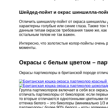
Шейдед-пойнт и окрас шиншилла-пой
Отличить шиншиллу-пойнт от окраса шиншиллы 
характерны голубые или синие глаза. Также тон
данным типам окрасов требования такие же, как
остальным телом не так важен.
Интересно, что золотистые колор-пойнты очень 
моменты.
Окрасы с белым цветом – па
Окрасы партиколоры в британской породе отлич
Группа партиколоров включает в себя все окрасы
отличать партиколоры от биколоров: если первы
то вторые отличаются однотонными цветными пят
оттенка белого – это биколоры (минимально 1/3 
партиколоры; более 90% белого − коты арлекины