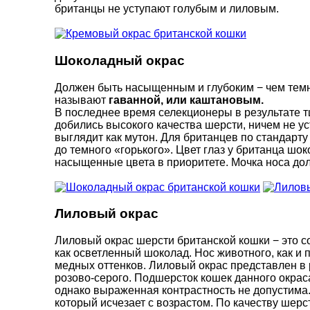
британцы не уступают голубым и лиловым.
Шоколадный окрас
Должен быть насыщенным и глубоким − чем темне
называют
гаванной, или каштановым.
В последнее время селекционеры в результате тщ
добились высокого качества шерсти, ничем не у
выглядит как мутон. Для британцев по стандарту
до темного «горького». Цвет глаз у британца ш
насыщенные цвета в приоритете. Мочка носа дол
Лиловый окрас
Лиловый окрас шерсти британской кошки − это со
как осветленный шоколад. Нос животного, как и 
медных оттенков. Лиловый окрас представлен в 
розово-серого. Подшерсток кошек данного окраса
однако выраженная контрастность не допустима. 
который исчезает с возрастом. По качеству шер