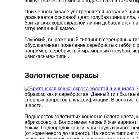
вокруг глаз есть темный ободок. Глаза в таком о
При черном окрасе употребляется название шин
указывается основной цвет: голубая шиншилла, 
британских кошек красной линии добавляется н
затушеванный камео.
Глубокий, выраженный типпинг в серебряных тип
обусловливает появление серебристых табби с р
например, серебристый мраморный (голубой, че
«вискасные» типы.
Золотистые окрасы
З
образом, как и серебристая. Данный тип был вы
спорных вопросов в классификации. В золотисто
шерсти.
Подшерсток золотистых кошек не белого цвета, к
абрикосового. Волос имеет черный (как вариант: 
бокам. Подбородок кошки, уши, грудь и живот н
(от коричневого до черного). На хвосте типпинг 
зеленые. Зеркальце носа красноватого оттенка. 