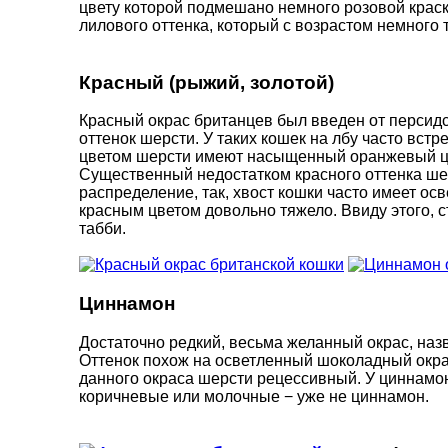
цвету которой подмешано немного розовой краски
лилового оттенка, который с возрастом немного 
Красный (рыжий, золотой)
Красный окрас британцев был введен от персидс
оттенок шерсти. У таких кошек на лбу часто вст
цветом шерсти имеют насыщенный оранжевый цве
Существенный недостатком красного оттенка ше
распределение, так, хвост кошки часто имеет ос
красным цветом довольно тяжело. Ввиду этого,
табби.
Циннамон
Достаточно редкий, весьма желанный окрас, назв
Оттенок похож на осветленный шоколадный окрас.
данного окраса шерсти рецессивный. У циннамон
коричневые или молочные − уже не циннамон.