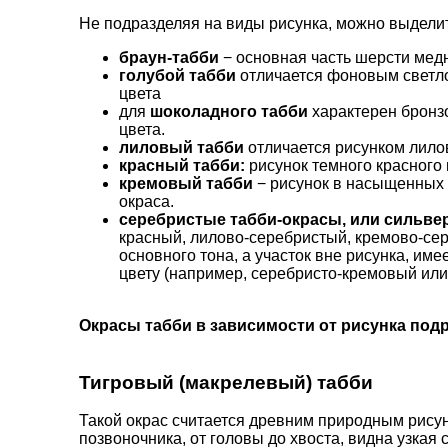
Не подразделяя на виды рисунка, можно выдели
браун-табби
− основная часть шерсти медн
голубой табби
отличается фоновым светло
цвета
для
шоколадного табби
характерен бронзо
цвета.
лиловый табби
отличается рисунком лило
красный табби:
рисунок темного красного 
кремовый табби
− рисунок в насыщенных 
окраса.
серебристые табби-окрасы, или сильве
красный, лилово-серебристый, кремово-сер
основного тона, а участок вне рисунка, им
цвету (например, серебристо-кремовый или 
Окрасы табби в зависимости от рисунка под
Тигровый (макрелевый) табби
Такой окрас считается древним природным рисун
позвоночника, от головы до хвоста, видна узкая