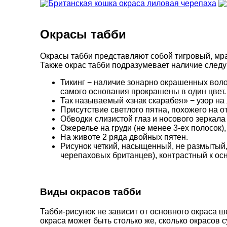
Окрасы табби
Окрасы табби представляют собой тигровый, мра
Также окрас табби подразумевает наличие след
Тикинг − наличие зонарно окрашенных воло
самого основания прокрашены в один цвет.
Так называемый «знак скарабея» − узор на 
Присутствие светлого пятна, похожего на о
Обводки слизистой глаз и носового зеркала
Ожерелье на груди (не менее 3-ех полосок),
На животе 2 ряда двойных пятен.
Рисунок четкий, насыщенный, не размытый
черепаховых британцев), контрастный к осн
Виды окрасов табби
Табби-рисунок не зависит от основного окраса ш
окраса может быть столько же, сколько окрасов 