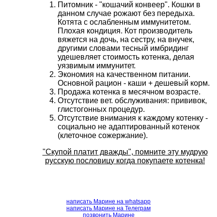
Питомник - "кошачий конвеер". Кошки в
данном случае рожают без передыха.
Котята с ослабленным иммунитетом.
Плохая кондиция. Кот производитель
вяжется на дочь, на сестру, на внучек,
другими словами тесный имбридинг
удешевляет стоимость котенка, делая
уязвимым иммунитет.
Экономия на качественном питании.
Основной рацион - каши + дешевый корм.
Продажа котенка в месячном возрасте.
Отсутствие вет. обслуживания: прививок,
глистогонных процедур.
Отсутствие внимания к каждому котенку -
социально не адаптированный котенок
(клеточное сожержание).
"Скупой платит дважды", помните эту мудрую
русскую пословицу когда покупаете котенка!
написать Марине на whatsapp
написать Марине на Телеграм
позвонить Марине