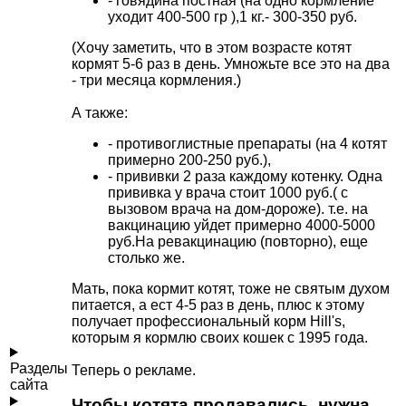
- говядина постная (на одно кормление
уходит 400-500 гр ),1 кг.- 300-350 руб.
(Хочу заметить, что в этом возрасте котят
кормят 5-6 раз в день. Умножьте все это на два
- три месяца кормления.)
А также:
- противоглистные препараты (на 4 котят
примерно 200-250 руб.),
- прививки 2 раза каждому котенку. Одна
прививка у врача стоит 1000 руб.( с
вызовом врача на дом-дороже). т.е. на
вакцинацию уйдет примерно 4000-5000
руб.На ревакцинацию (повторно), еще
столько же.
Мать, пока кормит котят, тоже не святым духом
питается, а ест 4-5 раз в день, плюс к этому
получает профессиональный корм Hill's,
которым я кормлю своих кошек с 1995 года.
Разделы
Теперь о рекламе.
сайта
Чтобы котята продавались, нужна