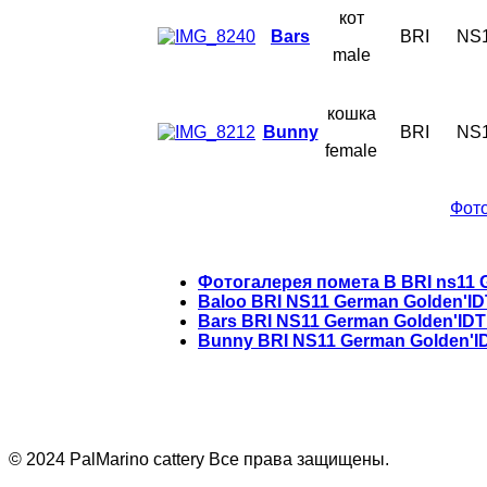
кот
Bars
BRI
NS
male
кошка
Bunny
BRI
NS
female
Фото
Фотогалерея помета B BRI ns11 
Baloo BRI NS11 German Golden'ID
Bars BRI NS11 German Golden'IDT
Bunny BRI NS11 German Golden'ID
© 2024 PalMarino cattery Все права защищены.