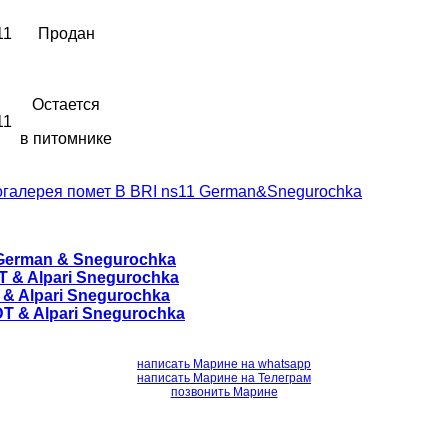
11
Продан
Остается
11
в питомнике
галерея помет B BRI ns11 German&Snegurochka
German & Snegurochka
T & Alpari Snegurochka
 & Alpari Snegurochka
T & Alpari Snegurochka
написать Марине на whatsapp
написать Марине на Телеграм
позвонить Марине