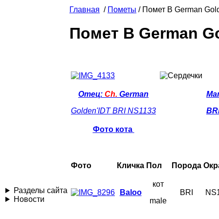
Главная
/
Пометы
/ Помет B German Gold
Помет B German Go
Отец:
Сh.
German
Ма
Golden'IDT BRI NS1133
BR
Фото кота
Фото
Кличка
Пол
Порода
Окр
кот
Разделы сайта
Вaloo
BRI
NS
Новости
male