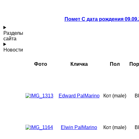
Помет С дата рождения 09.09.
Разделы
сайта
Новости
Фото
Кличка
Пол
Пор
Edward PalMarino
Кот (male)
B
Elwin PalMarino
Кот (male)
B