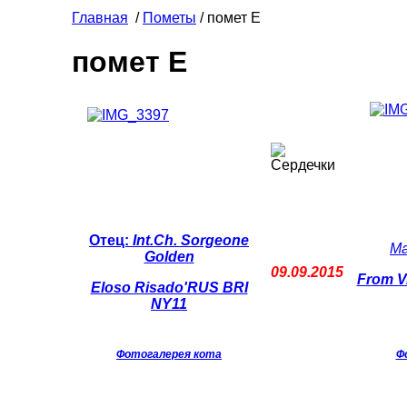
Главная
/
Пометы
/ помет E
помет E
Отец:
Int.Ch. Sorgeone
Ма
Golden
09.09.2015
From Vi
Eloso Risado'RUS BRI
NY11
Фотогалерея кота
Ф