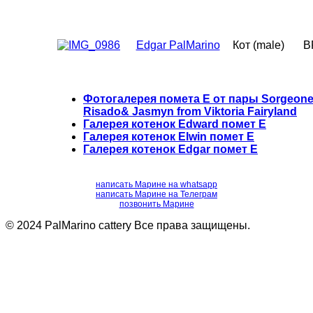
Edgar PalMarino
Кот (male)
B
Фотогалерея помета Е от пары Sorgeone
Risado& Jasmyn from Viktoria Fairyland
Галерея котенок Edward помет E
Галерея котенок Elwin помет E
Галерея котенок Edgar помет E
написать Марине на whatsapp
написать Марине на Телеграм
позвонить Марине
© 2024 PalMarino cattery Все права защищены.