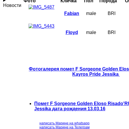
Фото
Кличка
Пол
Порода
О
Новости
Fabian
male
BRI
Floyd
male
BRI
Фотогалерея помет F Sorgeone Golden Elo
Kayros Pride Jessika
Помет F Sorgeone Golden Eloso Risado'
Jessika дата рождения 13.03.16
написать Марине на whatsapp
написать Марине на Телеграм