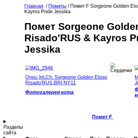
Главная
/
Пометы
/ Помет F Sorgeone Golden El
Kayros Pride Jessika
Помет Sorgeone Golde
Risado'RUS & Kayros P
Jessika
Отец: Int.Ch. Sorgeone Golden Eloso
М
Risado'RUS BRI NY11
J
Ф
Фотогалерея кота
к
Помет F
Разделы
сайта